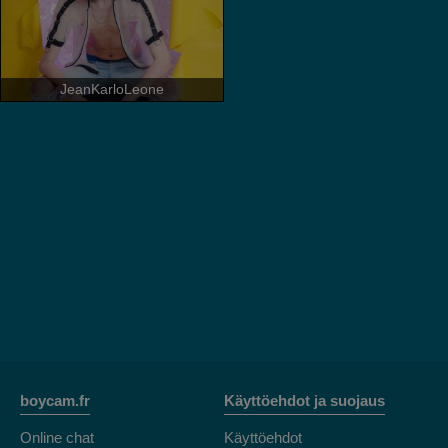
JeanKarloLeone
Argantely69
KevinCharles
GabyThoms
boycam.fr
Käyttöehdot ja suojaus
Online chat
Käyttöehdot