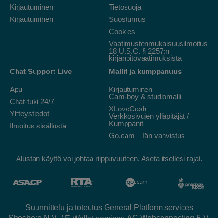
Kirjautuminen
Tietosuoja
Kirjautuminen
Suostumus
Cookies
Vaatimustenmukaisuusilmoitus
18 U.S.C. § 2257:n
kirjanpitovaatimuksista
Chat Support Live
Mallit ja kumppanuus
Apu
Kirjautuminen
Cam-boy & studiomalli
Chat-tuki 24/7
XLoveCash
Yhteystiedot
Verkkosivujen ylläpitäjät /
Kumppanit
Ilmoitus sisällöstä
Go.cam – Iän vahvistus
Alustan käyttö voi johtaa riippuvuuteen. Aseta itsellesi rajat.
Suunnittelu ja toteutus General Platform services