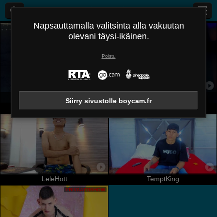
boycam.fr
Napsauttamalla valitsinta alla vakuutan
olevani täysi-ikäinen.
Poistu
JuanmHata
MatiaAgt
Siirry sivustolle boycam.fr
LeleHott
TemptKing
PRIVAATTISHOW